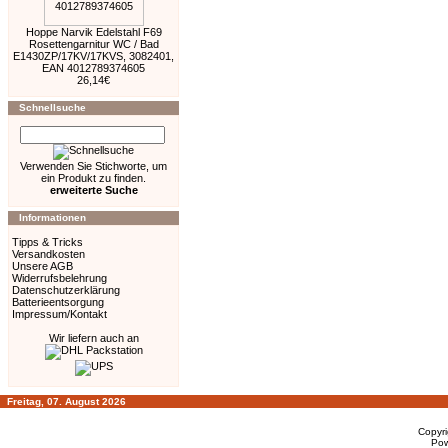
Hoppe Narvik Edelstahl F69
Rosettengarnitur WC / Bad
E1430ZP/17KV/17KVS, 3082401,
EAN 4012789374605
26,14€
Schnellsuche
Verwenden Sie Stichworte, um
ein Produkt zu finden.
erweiterte Suche
Informationen
Tipps & Tricks
Versandkosten
Unsere AGB
Widerrufsbelehrung
Datenschutzerklärung
Batterieentsorgung
Impressum/Kontakt
Wir liefern auch an
Freitag, 07. August 2026
Copyr
Po