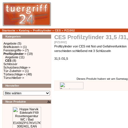
Startseite
»
Katalog
»
Profilzylinder
»
CES
»
PZ1002
CES Profilzylinder 31,5 /3
Kategorien
[PZ1002]
Angebote
(5)
Profilzylinder von CES mit Not und Gefahrenfunktion
Briefkästen->
(1)
Fenstergriffe->
(7)
verschieden schließend mit 3 Schlüsseln
Profilzylinder
->
(19)
Angebote
(11)
31,5 /31,5
CES
(8)
Schlösser
Schutzbeschläge->
Tür-Zubehör->
(1)
Türbeschläge->
(48)
Türschließer->
Dieses Produkt haben wir am Samstag
Hersteller
Neue Produkte