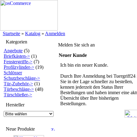
Startseite
»
Katalog
»
Anmelden
Kategorien
Melden Sie sich an
Angebote
(5)
Neuer Kunde
Briefkästen->
(1)
Fenstergriffe->
(7)
Ich bin ein neuer Kunde.
Profilzylinder->
(19)
Schlösser
Durch Ihre Anmeldung bei Tuergriff24 
Schutzbeschläge->
Sie in der Lage schneller zu bestellen,
Tür-Zubehör->
(1)
kennen jederzeit den Status Ihrer
Türbeschläge->
(48)
Bestellungen und haben immer eine akt
Türschließer->
Übersicht über Ihre bisherigen
Bestellungen.
Hersteller
Neue Produkte