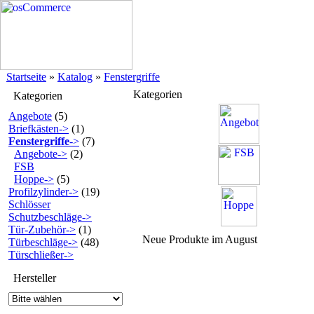
Startseite
»
Katalog
»
Fenstergriffe
Kategorien
Kategorien
Angebote
(5)
Briefkästen->
(1)
Fenstergriffe
->
(7)
Angebote->
(2)
FSB
Hoppe->
(5)
Profilzylinder->
(19)
Schlösser
Schutzbeschläge->
Tür-Zubehör->
(1)
Neue Produkte im August
Türbeschläge->
(48)
Türschließer->
Hersteller