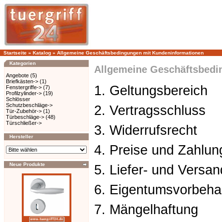
Startseite
»
Katalog
»
Allgemeine Geschäftsbedingungen mit Kundeninformationen
Kategorien
Allgemeine Geschäftsbedi
Angebote
(5)
Briefkästen->
(1)
1. Geltungsbereich
Fenstergriffe->
(7)
Profilzylinder->
(19)
Schlösser
Schutzbeschläge->
2. Vertragsschluss
Tür-Zubehör->
(1)
Türbeschläge->
(48)
Türschließer->
3. Widerrufsrecht
Hersteller
4. Preise und Zahlu
Neue Produkte
5. Liefer- und Versa
6. Eigentumsvorbeha
7. Mängelhaftung