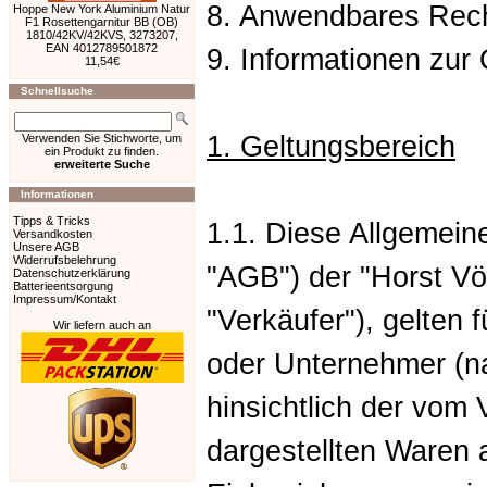
8. Anwendbares Rec
Hoppe New York Aluminium Natur
F1 Rosettengarnitur BB (OB)
1810/42KV/42KVS, 3273207,
EAN 4012789501872
9. Informationen zur 
11,54€
Schnellsuche
1. Geltungsbereich
Verwenden Sie Stichworte, um
ein Produkt zu finden.
erweiterte Suche
Informationen
Tipps & Tricks
1.1. Diese Allgemei
Versandkosten
Unsere AGB
Widerrufsbelehrung
"AGB") der "Horst Vö
Datenschutzerklärung
Batterieentsorgung
Impressum/Kontakt
"Verkäufer"), gelten f
Wir liefern auch an
oder Unternehmer (n
hinsichtlich der vom
dargestellten Waren a